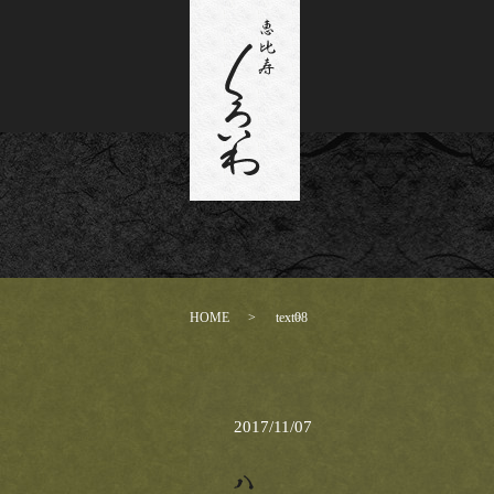
HOME
text08
2017/11/07