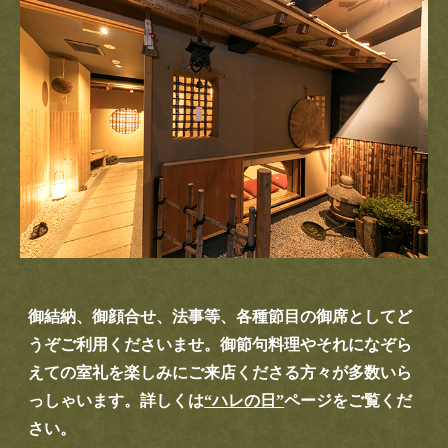
御結納、御顔合せ、法事等、各種節目の御席としてど
うぞご利用くださいませ。御節句料理やそれになぞら
えての室礼を楽しみに
ご来店くださる方々が多数いら
っしゃいます。詳しくは
“ハレの日”
ページをご覧くだ
さい。