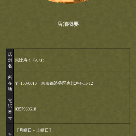
店舗概要
店
舗
恵比寿くろいわ
名
所
在
〒 150-0013 東京都渋谷区恵比寿4-11-12
地
電
話
0357939618
番
号
【月曜日～土曜日】
営