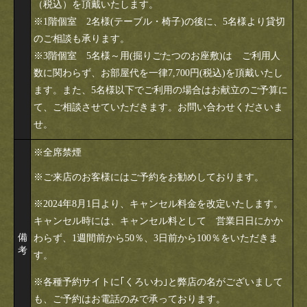
（税込）を頂戴いたします。
※1階個室 2名様(テーブル・椅子)の後に、5名様より貸切
のご相談も承ります。
※3階個室 5名様～用(掘りごたつのお座敷)は ご利用人
数に関わらず、お部屋代を一律7,700円(税込)を頂戴いたし
ます。また、5名様以下でご利用の場合はお献立のご予算に
て、ご相談させていただきます。お問い合わせくださいま
せ。
※全席禁煙
※ご来店のお客様にはご予約をお勧めしております。
※2024年8月1日より、キャンセル料金を改定いたします。
キャンセル時には、キャンセル料として 営業日日にかか
備
わらず、1週間前から50％、3日前から100％をいただきま
考
す。
※各種予約サイトに｢くろいわ｣と弊店の名がございまして
も、ご予約はお電話のみで承っております。