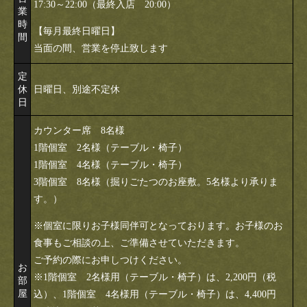
17:30～22:00（最終入店 20:00）
業
時
【毎月最終日曜日】
間
当面の間、営業を停止致します
定
休
日曜日、別途不定休
日
カウンター席 8名様
1階個室 2名様（テーブル・椅子）
1階個室 4名様（テーブル・椅子）
3階個室 8名様（掘りごたつのお座敷。5名様より承りま
す。）
※個室に限りお子様同伴可となっております。お子様のお
食事もご相談の上、ご準備させていただきます。
ご予約の際にお申しつけください。
お
※1階個室 2名様用（テーブル・椅子）は、2,200円（税
部
屋
込）、1階個室 4名様用（テーブル・椅子）は、4,400円