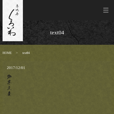
メ
text04
HOME
text04
2017/12/01