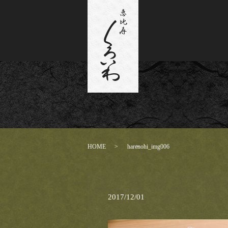
HOME
harenohi_img006
2017/12/01