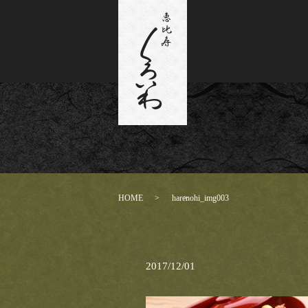
HOME
harenohi_img003
2017/12/01