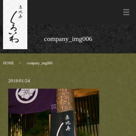
メ
company_img006
HOME
company_img006
2018/01/24