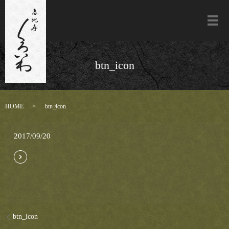
メ
btn_icon
HOME
btn_icon
2017/09/20
btn_icon